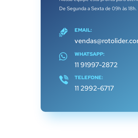
De Segunda a Sexta de 09h às 18h.
EMAIL:
vendas@rotolider.co
WHATSAPP:
11 91997-2872
TELEFONE:
11 2992-6717